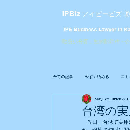
IPBiz
アイピービズ 🄬
IP& Business Lawyer in K
​取扱い分野：知的財産権・
全ての記事
今すぐ始める
コミ
Mayuko Hikichi
20
台湾の実
　先日、台湾で実用
が、現地で知財に関