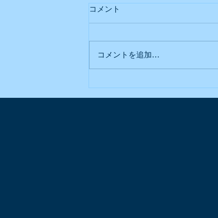
商標出願手数料について
コメント
前回の投稿からかなり時間が空い
てしまいましたが、今日は台湾の
商標出願の料金システムについて
コメントを追加…
ご紹介します。まず、台湾知財局
に商標出願する際の出願費用は、
紙で出願する場合は3000台湾
元、オンライン出願の場合は300
台湾元が減額されて2700台湾元
となります。（現在はほとんど
が...