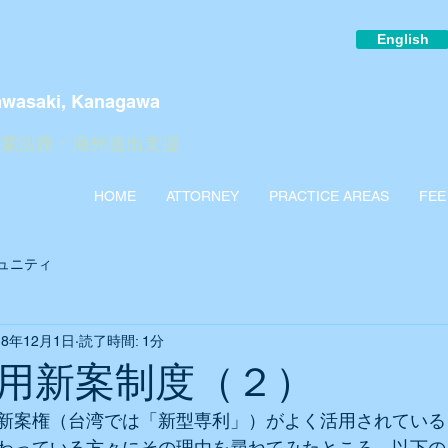
English
awasaki, Kanagawa
企業法務・海外進出支援
HOME
ATTORNEY
PRACTICE AREAS
FEE
ュニティ
18年12月1日
読了時間: 1分
用新案制度（２）
新案権（台湾では「新型専利」）がよく活用されている
わっている方々にその理由を尋ねてみたところ、以下の