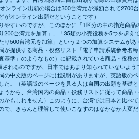
、オンライン出願の場合は300台湾元が減額されて2700
どがオンライン出願だということです）
りやすいのですが、このほかに「1区分の中の指定商品の
り200台湾元を加算」、「35類の小売役務を5つを超え
たり500台湾元を加算」という２つの加算システムがあ
局が提供する商品・役務リスト「電子申請系統参考名称
査基準」のようなもの）に記載されている商品・役務の
減額されるのですが、日本ではあまり知られていないよう
局の中文版のページには説明がありますが、英語版のペ
した。（英語版のページを見る人は自国の出願を基礎と
ょうから、台湾国内の商品・役務リストに従って商品・
のかもしれません）このように、台湾では日本と比べて
ので、きちんと理解して使いこなすのはなかなか大変だ