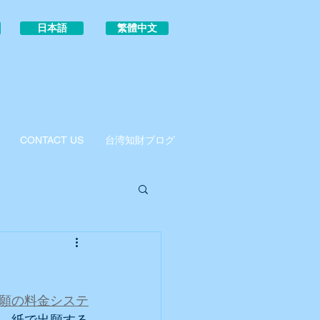
日本語
繁體中文
CONTACT US
台湾知財ブログ
願の料金システ
、紙で出願する