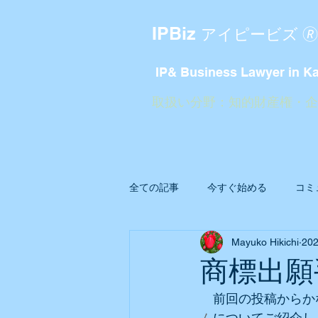
IPBiz
アイピービズ 🄬
IP& Business Lawyer in K
​取扱い分野：知的財産権・
全ての記事
今すぐ始める
コミ
Mayuko Hikichi
20
商標出願
　前回の投稿からか
ム
についてご紹介し