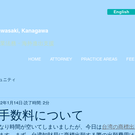
English
awasaki, Kanagawa
企業法務・海外進出支援
HOME
ATTORNEY
PRACTICE AREAS
FEE
ュニティ
22年1月14日
読了時間: 2分
手数料について
なり時間が空いてしまいましたが、今日は
台湾の商標出
ます。まず、台湾知財局に商標出願する際の出願費用は